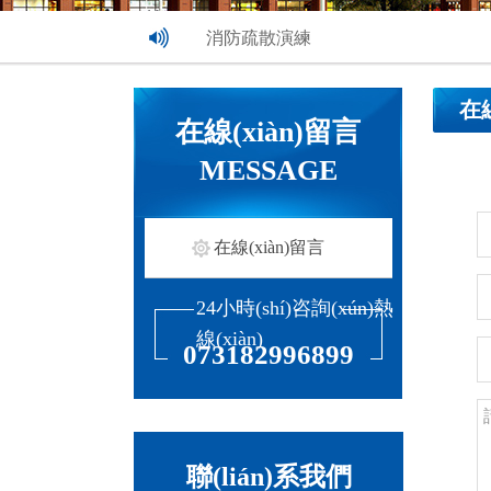
消防疏散演練
喜迎新春文藝匯演活動(dòng)
在線
在線(xiàn)留言
花溪欣苑元宵喜樂(lè )會(huì )
MESSAGE
在線(xiàn)留言
24小時(shí)咨詢(xún)熱
線(xiàn)
073182996899
聯(lián)系我們