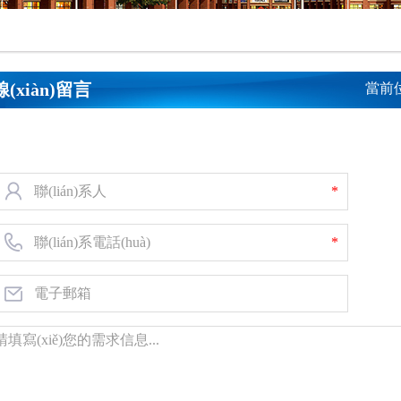
(xiàn)留言
當前
*
*