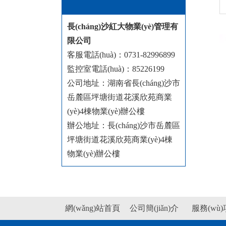
長(cháng)沙紅大物業(yè)管理有
限公司
客服電話(huà)：0731-82996899
監控室電話(huà)：85226199
公司地址：湖南省
長(cháng)沙市
岳麓區坪塘街道花溪欣苑商業
(yè)4棟物業(yè)辦公樓
辦公地址：
長(cháng)沙市岳麓區
坪塘街道花溪欣苑商業(yè)4棟
物業(yè)辦公樓
網(wǎng)站首頁
公司簡(jiǎn)介
服務(wù