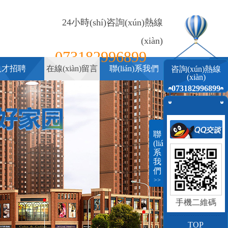
24小時(shí)咨詢(xún)熱線
(xiàn)
073182996899
人才招聘
在線(xiàn)留言
聯(lián)系我們
咨詢(xún)熱線
(xiàn)
073182996899
聯
(lián)
系
我
們
>>
手機二維碼
TOP