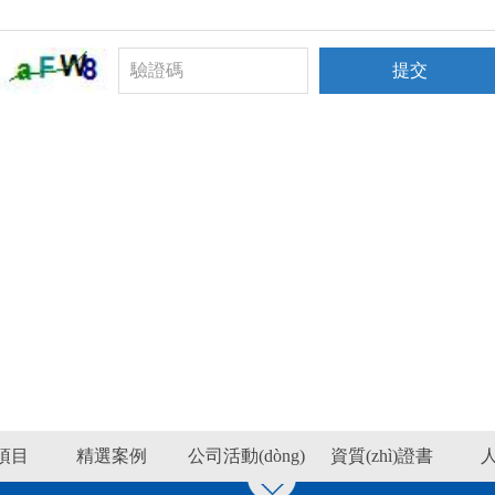
)項目
精選案例
公司活動(dòng)
資質(zhì)證書