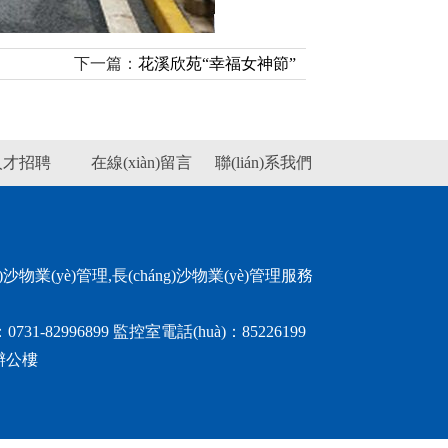
下一篇：
花溪欣苑“幸福女神節”
人才招聘
在線(xiàn)留言
聯(lián)系我們
g)沙物業(yè)管理,長(cháng)沙物業(yè)管理服務
1-82996899 監控室電話(huà)：85226199
)辦公樓