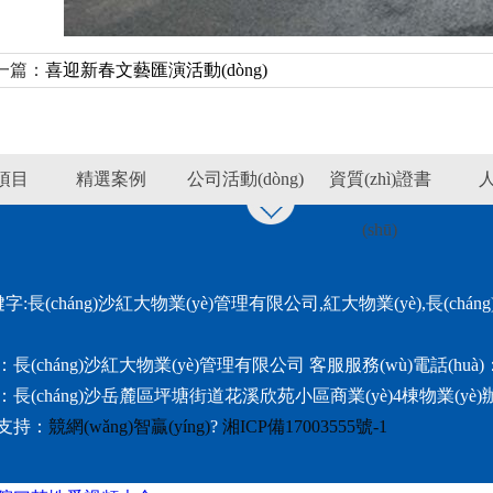
一篇：
喜迎新春文藝匯演活動(dòng)
)項目
精選案例
公司活動(dòng)
資質(zhì)證書
(shū)
)鍵字:長(cháng)沙紅大物業(yè)管理有限公司,紅大物業(yè),長(chán
(cháng)沙紅大物業(yè)管理有限公司 客服服務(wù)電話(huà)：073
長(cháng)沙岳麓區坪塘街道花溪欣苑小區商業(yè)4棟物業(yè
)支持：
競網(wǎng)智贏(yíng)
?
湘ICP備17003555號-1