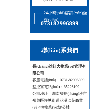
24小時(shí)咨詢(xún)熱
線(xiàn)
073182996899
聯(lián)系我們
長(cháng)沙紅大物業(yè)管理有
限公司
客服電話(huà)：0731-82996899
監控室電話(huà)：85226199
公司地址：湖南省
長(cháng)沙市
岳麓區坪塘街道花溪欣苑商業
(yè)4棟物業(yè)辦公樓