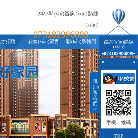
24小時(shí)咨詢(xún)熱線
(xiàn)
073182996899
人才招聘
在線(xiàn)留言
聯(lián)系我們
咨詢(xún)熱線
(xiàn)
073182996899
聯
(lián)
系
我
們
>>
手機二維碼
TOP