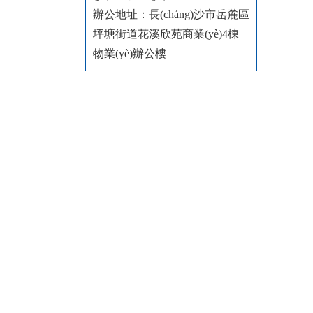
辦公地址：
長(cháng)沙市岳麓區
坪塘街道花溪欣苑商業(yè)4棟
物業(yè)辦公樓