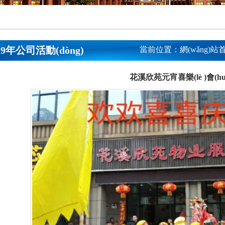
19年公司活動(dòng)
當前位置：
網(wǎng)站首
花溪欣苑元宵喜樂(lè )會(huì