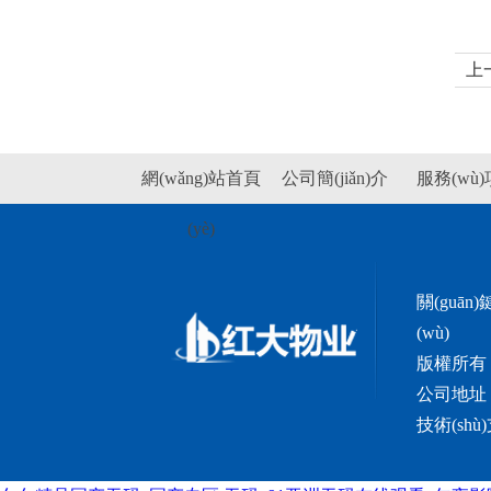
上
網(wǎng)站首頁
公司簡(jiǎn)介
服務(wù
(yè)
關(guān
(wù)
版權所有：長
公司地址：
技術(shù