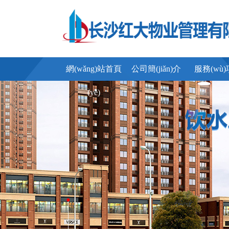
網(wǎng)站首頁
公司簡(jiǎn)介
服務(wù
(yè)