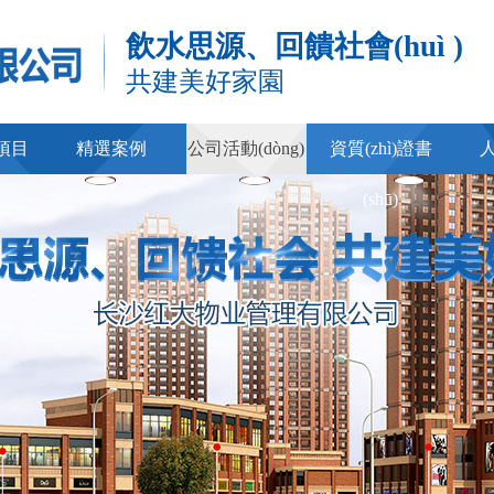
飲水思源、回饋社會(huì )
共建美好家園
)項目
精選案例
公司活動(dòng)
資質(zhì)證書
(shū)