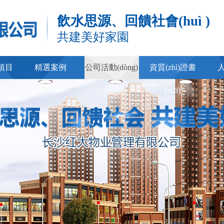
飲水思源、回饋社會(huì )
共建美好家園
)項目
精選案例
公司活動(dòng)
資質(zhì)證書
(shū)