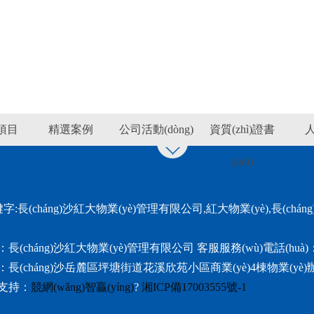
)項目
精選案例
公司活動(dòng)
資質(zhì)證書
(shū)
)鍵字:長(cháng)沙紅大物業(yè)管理有限公司,紅大物業(yè),長(chán
(cháng)沙紅大物業(yè)管理有限公司 客服服務(wù)電話(huà)：073
長(cháng)沙岳麓區坪塘街道花溪欣苑小區商業(yè)4棟物業(yè
)支持：
競網(wǎng)智贏(yíng)
?
湘ICP備17003555號-1