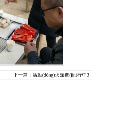
下一篇：
活動(dòng)火熱進(jìn)行中3