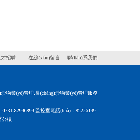
人才招聘
在線(xiàn)留言
聯(lián)系我們
g)沙物業(yè)管理,長(cháng)沙物業(yè)管理服務
1-82996899 監控室電話(huà)：85226199
)辦公樓