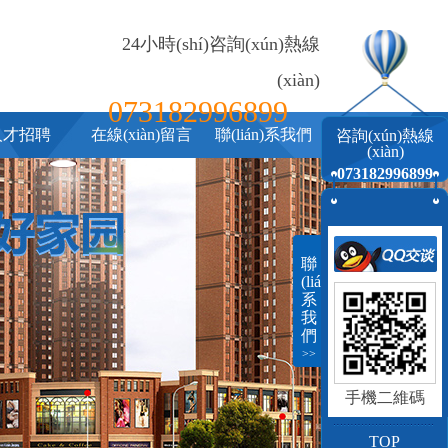
24小時(shí)咨詢(xún)熱線
(xiàn)
073182996899
人才招聘
在線(xiàn)留言
聯(lián)系我們
咨詢(xún)熱線
(xiàn)
073182996899
聯
(lián)
系
我
們
>>
手機二維碼
TOP