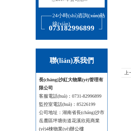
24小時(shí)咨詢(xún)熱
線(xiàn)
073182996899
聯(lián)系我們
上
長(cháng)沙紅大物業(yè)管理有
限公司
客服電話(huà)：0731-82996899
監控室電話(huà)：85226199
公司地址：湖南省
長(cháng)沙市
岳麓區坪塘街道花溪欣苑商業
(yè)4棟物業(yè)辦公樓