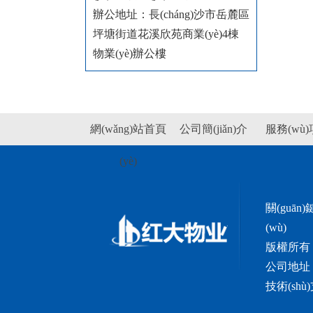
辦公地址：
長(cháng)沙市岳麓區
坪塘街道花溪欣苑商業(yè)4棟
物業(yè)辦公樓
網(wǎng)站首頁
公司簡(jiǎn)介
服務(wù
(yè)
關(guān
(wù)
版權所有：長
公司地址：
技術(shù