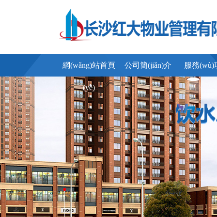
網(wǎng)站首頁
公司簡(jiǎn)介
服務(wù
(yè)