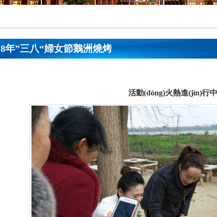
018年”三八“婦女節鵝洲燒烤
當前位置：
網(wǎng)站首頁(yè)
>
公司活動(
活動(dòng)火熱進(jìn)行中