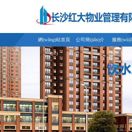
網(wǎng)站首頁
公司簡(jiǎn)介
服務(wù
(yè)