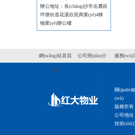
辦公地址：
長(cháng)沙市岳麓區
坪塘街道花溪欣苑商業(yè)4棟
物業(yè)辦公樓
網(wǎng)站首頁
公司簡(jiǎn)介
服務(wù
(yè)
關(guān
(wù)
版權所有：長
公司地址：
技術(shù