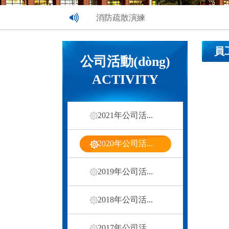
消防疏散演練
喜迎新春文藝匯演活動(dòng)
員
公司活動(dòng)
花溪欣苑元宵喜樂(lè )會(huì )
ACTIVITY
2021年公司活...
2020年公司活...
2019年公司活...
2018年公司活...
2017年公司活...