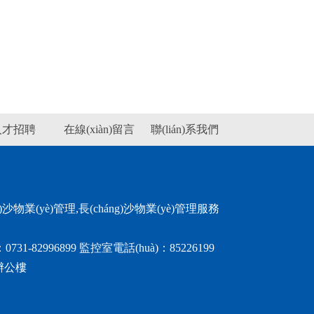
人才招聘
在線(xiàn)留言
聯(lián)系我們
g)沙物業(yè)管理,長(cháng)沙物業(yè)管理服務
1-82996899 監控室電話(huà)：85226199
)辦公樓